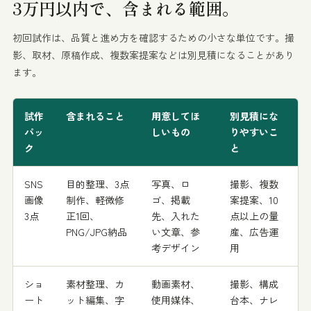
3万円以内で、
含まれる範囲。
初回試作は、品質と進め方を確認するための小さな単位です。撮
影、取材、原稿作成、複数案提案などは別見積になることがあり
ます。
試作
含まれること
用意してほ
別見積にな
パッ
しいもの
りやすいこ
ク
と
SNS
目的整理、3点
写真、ロ
撮影、複数
画像
制作、軽微修
ゴ、掲載
案提案、10
3点
正1回、
先、入れた
点以上の量
PNG/JPG納品
い文章、参
産、広告運
考デザイン
用
ショ
素材整理、カ
動画素材、
撮影、構成
ート
ット編集、字
使用媒体、
台本、ナレ