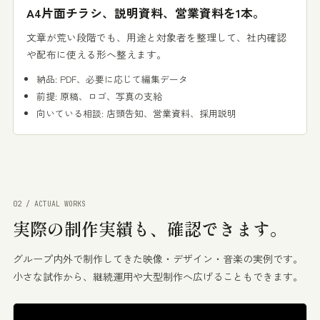
A4片面チラシ、説明資料、営業資料を1本。
文章が荒い段階でも、用途と対象者を整理して、社内確認
や配布に使える形へ整えます。
納品: PDF、必要に応じて編集データ
前提: 原稿、ロゴ、写真の支給
向いている相談: 店頭告知、営業資料、採用説明
02 / ACTUAL WORKS
実際の制作実績も、
確認できます。
グループ内外で制作してきた映像・デザイン・音楽の実例です。
小さな試作から、継続運用や大型制作へ広げることもできます。