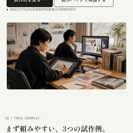
初回3万円以内
見積無料
軽微修正1回
NDA対応
01 / TRIAL EXAMPLES
まず頼みやすい、
3つの試作例。