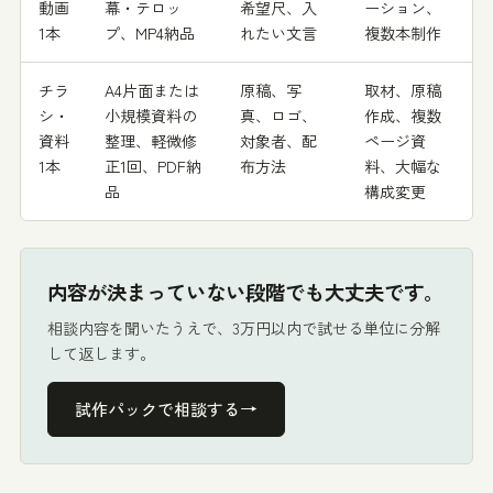
動画
幕・テロッ
希望尺、入
ーション、
1本
プ、MP4納品
れたい文言
複数本制作
チラ
A4片面または
原稿、写
取材、原稿
シ・
小規模資料の
真、ロゴ、
作成、複数
資料
整理、軽微修
対象者、配
ページ資
1本
正1回、PDF納
布方法
料、大幅な
品
構成変更
内容が決まっていない段階でも大丈夫です。
相談内容を聞いたうえで、3万円以内で試せる単位に分解
して返します。
→
試作パックで相談する