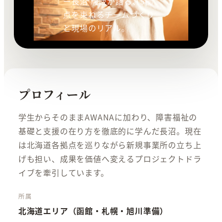
ー長沼 駿哉が語る、5拠
点を束ねるチームづくり
と現場のリアル。
プロフィール
学生からそのままAWANAに加わり、障害福祉の
基礎と支援の在り方を徹底的に学んだ長沼。現在
は北海道各拠点を巡りながら新規事業所の立ち上
げも担い、成果を価値へ変えるプロジェクトドラ
イブを牽引しています。
所属
北海道エリア（函館・札幌・旭川準備）