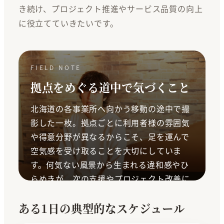
き続け、プロジェクト推進やサービス品質の向上
に役立てていきたいです。
FIELD NOTE
拠点をめぐる道中で気づくこと
北海道の各事業所へ向かう移動の途中で撮
影した一枚。拠点ごとに利用者様の雰囲気
や得意分野が異なるからこそ、足を運んで
空気感を受け取ることを大切にしていま
す。何気ない風景から生まれる違和感やひ
らめきが、次の支援やプロジェクト改善に
つながっていきます。
ある1日の典型的なスケジュール