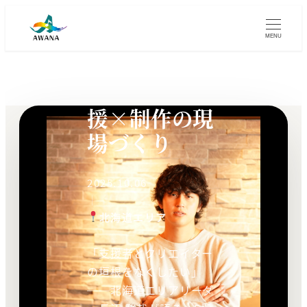
HOME
RECRUIT
INTERVIEW
INTERVIEW
MENU
北海道5拠点
をつなぐ 支
援×制作の現
場づくり
2025.10.06
｜
北海道エリア
「支援者とクリエイター
の垣根をなくしたい」
──北海道エリアリーダ