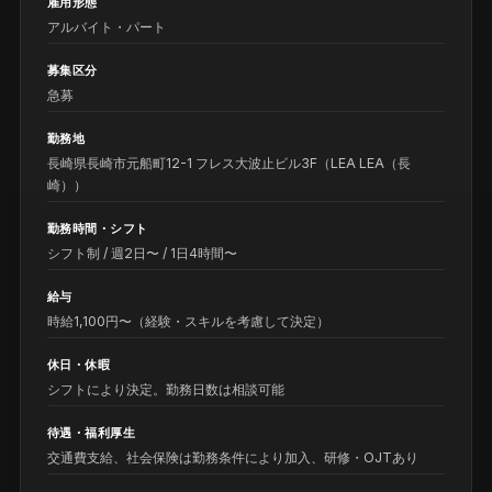
雇用形態
アルバイト・パート
募集区分
急募
勤務地
長崎県長崎市元船町12-1 フレス大波止ビル3F（LEA LEA（長
崎））
勤務時間・シフト
シフト制 / 週2日〜 / 1日4時間〜
給与
時給1,100円〜（経験・スキルを考慮して決定）
休日・休暇
シフトにより決定。勤務日数は相談可能
待遇・福利厚生
交通費支給、社会保険は勤務条件により加入、研修・OJTあり