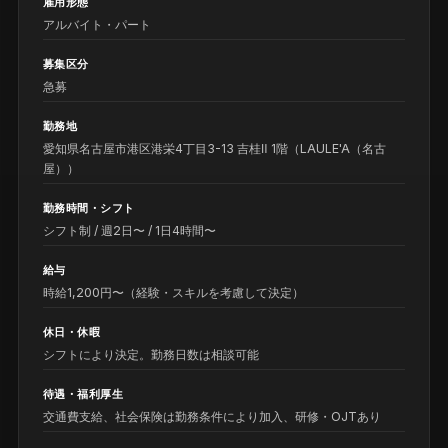
雇用形態
アルバイト・パート
募集区分
急募
勤務地
愛知県名古屋市港区港栄4丁目3-13 吉桂Ⅱ 1階（LAULE'A（名古
屋））
勤務時間・シフト
シフト制 / 週2日〜 / 1日4時間〜
給与
時給1,200円〜（経験・スキルを考慮して決定）
休日・休暇
シフトにより決定。勤務日数は相談可能
待遇・福利厚生
交通費支給、社会保険は勤務条件により加入、研修・OJTあり