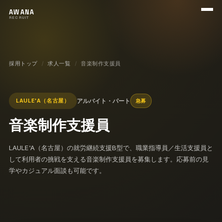
メニ
AWANA
RECRUIT
採用トップ
求人一覧
音楽制作支援員
アルバイト・パート
LAULE'A（名古屋）
急募
音楽制作支援員
LAULE'A（名古屋）の就労継続支援B型で、職業指導員／生活支援員と
して利用者の挑戦を支える音楽制作支援員を募集します。応募前の見
学やカジュアル面談も可能です。