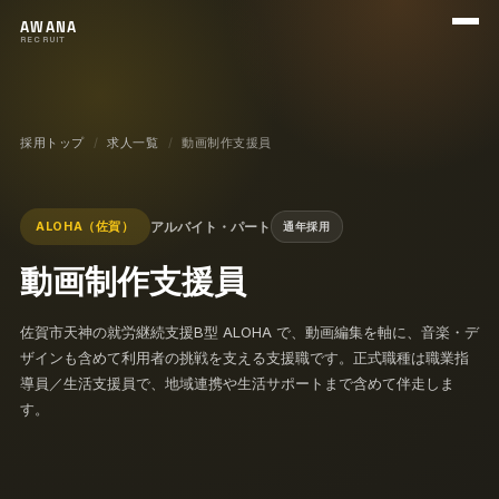
メニ
AWANA
RECRUIT
採用トップ
求人一覧
動画制作支援員
アルバイト・パート
ALOHA（佐賀）
通年採用
動画制作支援員
佐賀市天神の就労継続支援B型 ALOHA で、動画編集を軸に、音楽・デ
ザインも含めて利用者の挑戦を支える支援職です。正式職種は職業指
導員／生活支援員で、地域連携や生活サポートまで含めて伴走しま
す。