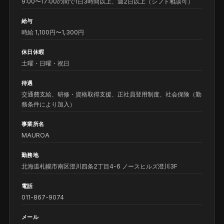
9:00〜17:00の間で1日3時間以上、週2日以上（シフト相談可）
給与
時給 1,100円〜1,300円
休日休暇
土曜・日曜・祝日
待遇
交通費支給、研修・資格取得支援、正社員登用制度、社会保険（勤
務条件により加入）
事業所名
MAUROA
勤務地
北海道札幌市南区澄川四条2丁目4-6 ノースヒルズ澄川3F
電話
011-867-9074
メール