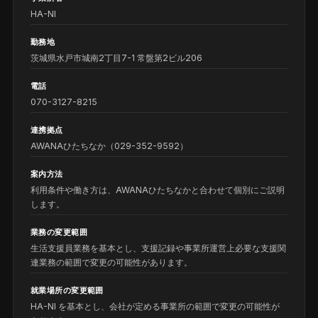
HA-NI
勤務地
茨城県水戸市城南2丁目7-1 常盤第2ビル206
電話
070-3127-8215
連携拠点
AWANAひたちなか（
029-352-9592
）
案内方法
利用条件や働き方は、AWANAひたちなかと合わせて個別にご説明
します。
業務の変更範囲
生活支援員業務を基本とし、支援記録や事業所運営上必要な支援関
連業務の範囲で変更の可能性があります。
就業場所の変更範囲
HA-NI を基本とし、会社が定める事業所の範囲で変更の可能性が