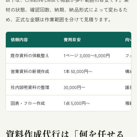
材の状態、確認回数、納期、納品形式によって変わるた
め、正式な金額は作業範囲を分けて見積ります。
依頼内容
費用目安
向い
既存資料の体裁整え
1ページ 3,000〜8,000円
フォ
営業資料の新規作成
1本 50,000円〜
構成
社内説明資料の整理
30,000円〜
議事
図表・フロー作成
1点 5,000円〜
複雑
資料作成代行は「何を任せる