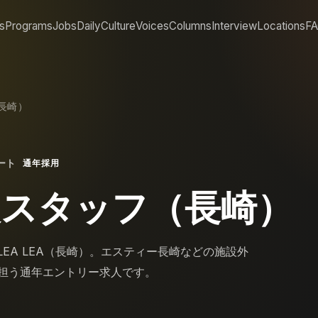
s
Programs
Jobs
Daily
Culture
Voices
Columns
Interview
Locations
F
長崎）
ート
通年採用
援スタッフ（長崎）
EA LEA（長崎）。エスティー長崎などの施設外
担う通年エントリー求人です。